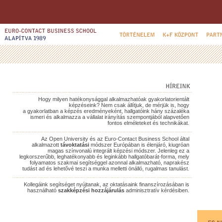
Hogy milyen hatékonysággal alkalmazhatóak gyakorlatorientált
képzéseink? Nem csak állítjuk, de mérjük is, hogy
a gyakorlatban a képzés eredményeként, hallgatóink hány százaléka
ismeri és alkalmazza a vállalat irányítás szempontjából alapvetően
fontos elméleteket és technikákat.
Az Open University és az Euro-Contact Business School által
alkalmazott
távoktatási
módszer Európában is élenjáró, kiugróan
magas színvonalú integrált képzési módszer. Jelenleg ez a
legkorszerűbb, leghatékonyabb és leginkább hallgatóbarát-forma, mely
folyamatos szakmai segítséggel azonnal alkalmazható, naprakész
tudást ad és lehetővé teszi a munka melletti önálló, rugalmas tanulást.
Kollegáink segítséget nyújtanak, az oktatásaink finanszírozásában is
használható
szakképzési hozzájárulás
adminisztratív kérdésiben.